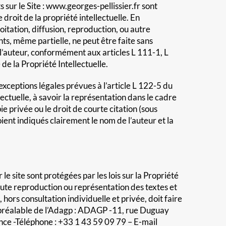
 sur le Site : www.georges-pellissier.fr sont
 droit de la propriété intellectuelle. En
itation, diffusion, reproduction, ou autre
s, même partielle, ne peut être faite sans
 l’auteur, conformément aux articles L 111-1, L
e la Propriété Intellectuelle.
exceptions légales prévues à l’article L 122-5 du
lectuelle, à savoir la représentation dans le cadre
pie privée ou le droit de courte citation (sous
ient indiqués clairement le nom de l’auteur et la
e site sont protégées par les lois sur la Propriété
Toute reproduction ou représentation des textes et
, hors consultation individuelle et privée, doit faire
n préalable de l’Adagp : ADAGP -11, rue Duguay
nce -Téléphone : +33 1 43 59 09 79 – E-mail