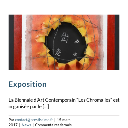
de
couteau
de
table
Exposition
La Biennale d'Art Contemporain "Les Chromalies" est
organisée par le [...]
Par
contact@prestissime.fr
|
15 mars
sur
2017
|
News
|
Commentaires fermés