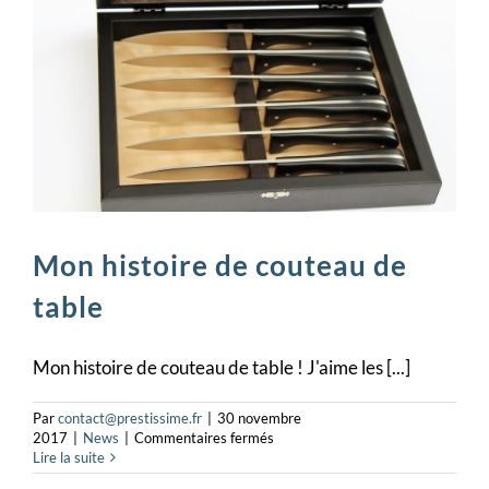
Mon histoire de couteau de
table
Mon histoire de couteau de table ! J'aime les [...]
Par
contact@prestissime.fr
|
30 novembre
sur
2017
|
News
|
Commentaires fermés
Mon
Lire la suite
histoire