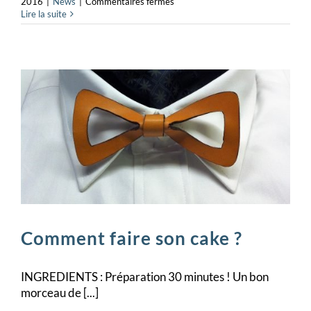
sur
2016
|
News
|
Commentaires fermés
Pâté
Lire la suite
Croûte
Comment faire son cake ?
INGREDIENTS : Préparation 30 minutes ! Un bon
morceau de [...]