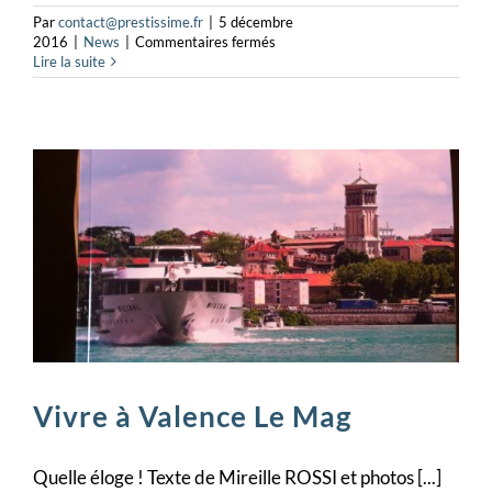
Par
contact@prestissime.fr
|
5 décembre
sur
2016
|
News
|
Commentaires fermés
Comment
Lire la suite
faire
son
cake
?
Vivre à Valence Le Mag
Quelle éloge ! Texte de Mireille ROSSI et photos [...]