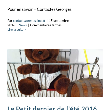
Pour en savoir + Contactez Georges
Par
contact@prestissime.fr
|
15 septembre
sur
2016
|
News
|
Commentaires fermés
Des
Lire la suite
Liqueurs
“artistiques”…
pour
le
Fun!
Le Petit dernier de l’été 2016