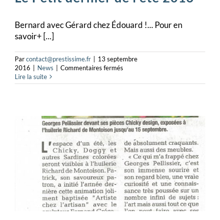
Bernard avec Gérard chez Édouard !... Pour en
savoir+ [...]
Par
contact@prestissime.fr
|
13 septembre
sur
2016
|
News
|
Commentaires fermés
Le
Lire la suite
Petit
dernier
de
l’été
2016