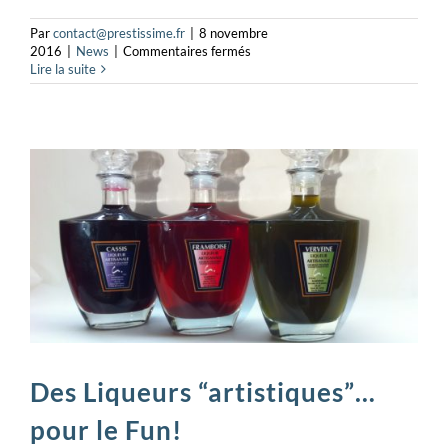
Par
contact@prestissime.fr
|
8 novembre
sur
2016
|
News
|
Commentaires fermés
Vivre
Lire la suite
à
Valence
Le
Mag
Des Liqueurs “artistiques”…
pour le Fun!