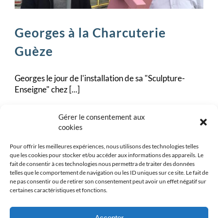
Georges à la Charcuterie
Guèze
Georges le jour de l'installation de sa "Sculpture-
Enseigne" chez [...]
Par
contact@prestissime.fr
|
13 septembre
Gérer le consentement aux
sur
2016
|
News
|
Commentaires fermés
cookies
Georges
Lire la suite
à
Pour offrir les meilleures expériences, nous utilisons des technologies telles
la
que les cookies pour stocker et/ou accéder aux informations des appareils. Le
Charcuterie
fait de consentir à ces technologies nous permettra de traiter des données
Guèze
telles que le comportement de navigation ou les ID uniques sur ce site. Le fait de
ne pas consentir ou de retirer son consentement peut avoir un effet négatif sur
certaines caractéristiques et fonctions.
Accepter