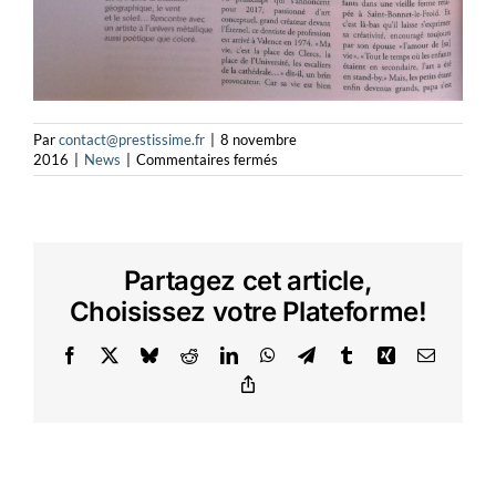
Par
contact@prestissime.fr
|
8 novembre
sur
2016
|
News
|
Commentaires fermés
Vivre
à
Valence
Le
Mag
Partagez cet article,
Choisissez votre Plateforme!
Facebook
X
Bluesky
Reddit
LinkedIn
WhatsApp
Telegram
Tumblr
Xing
Email
Copy
Link