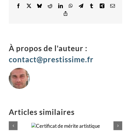
Facebook
X
Bluesky
Reddit
LinkedIn
WhatsApp
Telegram
Tumblr
Xing
Email
Copy
Link
À propos de l'auteur :
contact@prestissime.fr
Articles similaires
de mérite