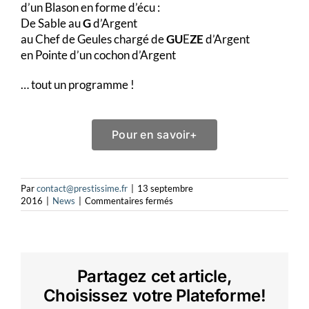
d’un Blason en forme d’écu :
De Sable au
G
d’Argent
au Chef de Geules chargé de
GU
E
ZE
d’Argent
en Pointe d’un cochon d’Argent
… tout un programme !
Pour en savoir+
Par
contact@prestissime.fr
|
13 septembre
sur
2016
|
News
|
Commentaires fermés
Georges
à
la
Charcuterie
Guèze
Partagez cet article,
Choisissez votre Plateforme!