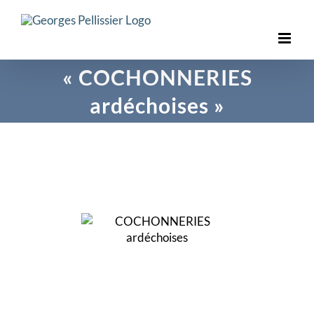
Skip
to
content
« COCHONNERIES
ardéchoises »