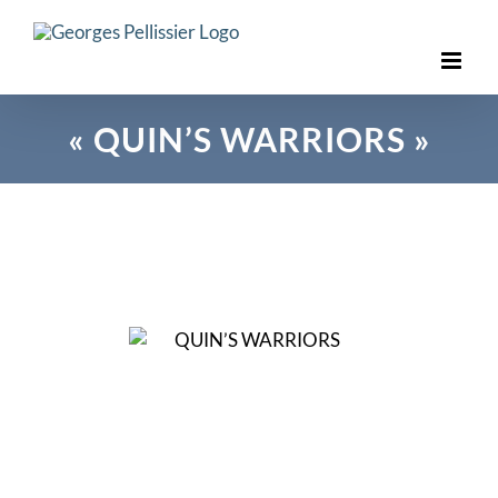
Skip
to
content
« QUIN’S WARRIORS »