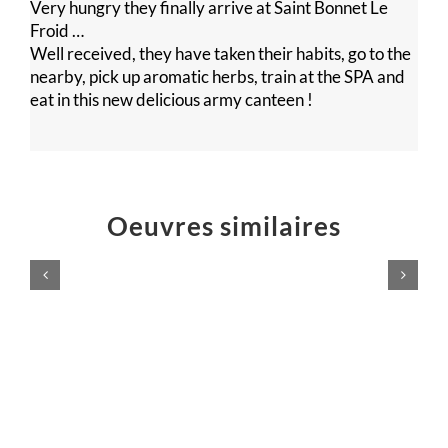
Very hungry they finally arrive at Saint Bonnet Le
Froid …
Well received, they have taken their habits, go to the
nearby, pick up aromatic herbs, train at the SPA and
eat in this new delicious army canteen !
Oeuvres similaires
VIVE
le
Hache
SPORT
rustique
!
Installations
Installations