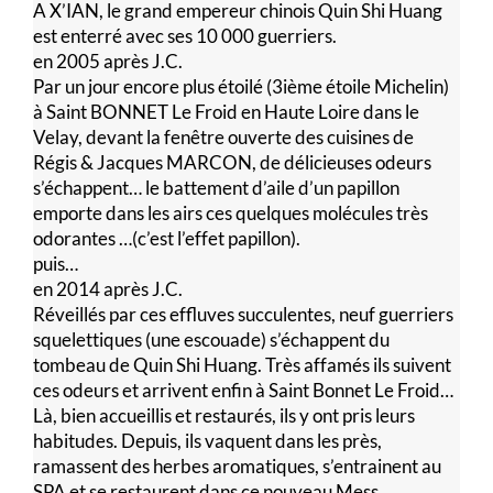
A X’IAN, le grand empereur chinois Quin Shi Huang
est enterré avec ses 10 000 guerriers.
en 2005 après J.C.
Par un jour encore plus étoilé (3ième étoile Michelin)
à Saint BONNET Le Froid en Haute Loire dans le
Velay, devant la fenêtre ouverte des cuisines de
Régis & Jacques MARCON, de délicieuses odeurs
s’échappent… le battement d’aile d’un papillon
emporte dans les airs ces quelques molécules très
odorantes …(c’est l’effet papillon).
puis…
en 2014 après J.C.
Réveillés par ces effluves succulentes, neuf guerriers
squelettiques (une escouade) s’échappent du
tombeau de Quin Shi Huang. Très affamés ils suivent
ces odeurs et arrivent enfin à Saint Bonnet Le Froid…
Là, bien accueillis et restaurés, ils y ont pris leurs
habitudes. Depuis, ils vaquent dans les près,
ramassent des herbes aromatiques, s’entrainent au
SPA et se restaurent dans ce nouveau Mess