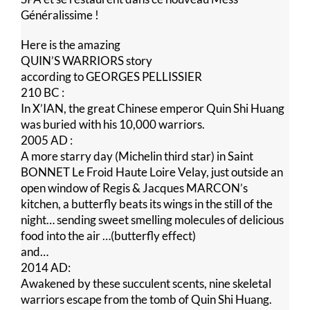
Généralissime !
Here is the amazing
QUIN’S WARRIORS story
according to GEORGES PELLISSIER
210 BC :
In X’IAN, the great Chinese emperor Quin Shi Huang
was buried with his 10,000 warriors.
2005 AD :
A more starry day (Michelin third star) in Saint
BONNET Le Froid Haute Loire Velay, just outside an
open window of Regis & Jacques MARCON’s
kitchen, a butterfly beats its wings in the still of the
night… sending sweet smelling molecules of delicious
food into the air …(butterfly effect)
and…
2014 AD:
Awakened by these succulent scents, nine skeletal
warriors escape from the tomb of Quin Shi Huang.