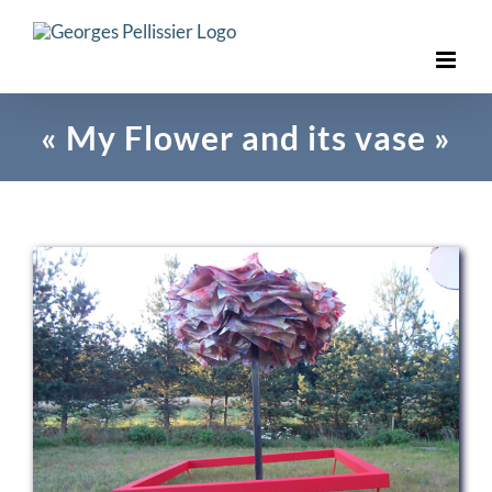
Skip
to
content
« My Flower and its vase »