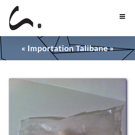
Skip
to
content
« Importation Talibane »