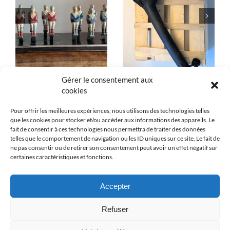
T
« Burennade »
Hache rustique
Installations
Installations
Gérer le consentement aux
cookies
Pour offrir les meilleures expériences, nous utilisons des technologies telles
que les cookies pour stocker et/ou accéder aux informations des appareils. Le
fait de consentir à ces technologies nous permettra de traiter des données
telles que le comportement de navigation ou les ID uniques sur ce site. Le fait de
ne pas consentir ou de retirer son consentement peut avoir un effet négatif sur
certaines caractéristiques et fonctions.
Accepter
© Copyright 2026 Georges Pellissier - Tous droits réservés
Refuser
Mentions légales
-
Données personnelles