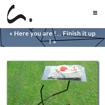
Skip
to
content
« Here you are !… Finish it up
! »