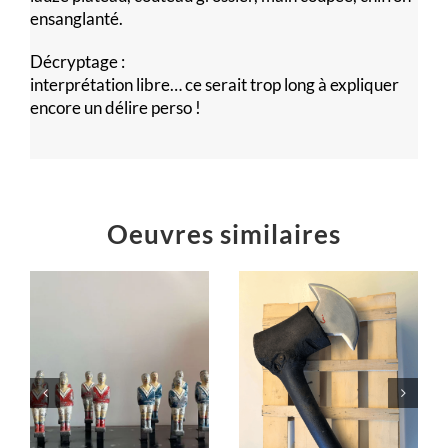
ensanglanté.
Décryptage :
interprétation libre… ce serait trop long à expliquer
encore un délire perso !
Oeuvres similaires
T
« Burennade »
Hache rustique
Installations
Installations