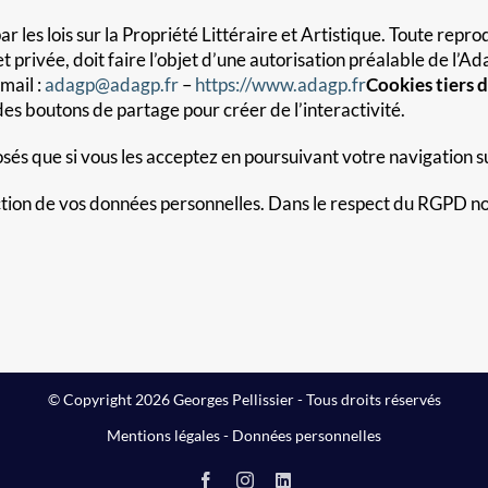
r les lois sur la Propriété Littéraire et Artistique. Toute rep
e et privée, doit faire l’objet d’une autorisation préalable de
mail :
adagp@adagp.fr
–
https://www.adagp.fr
Cookies tiers d
 boutons de partage pour créer de l’interactivité.
sés que si vous les acceptez en poursuivant votre navigation sur
tion de vos données personnelles. Dans le respect du RGPD no
© Copyright 2026 Georges Pellissier - Tous droits réservés
Mentions légales
-
Données personnelles
Facebook
Instagram
LinkedIn