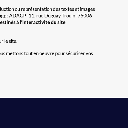
roduction ou représentation des textes et images
 l’Adagp : ADAGP -11, rue Duguay Trouin -75006
estinés à l’interactivité du site
 le site.
us mettons tout en oeuvre pour sécuriser vos