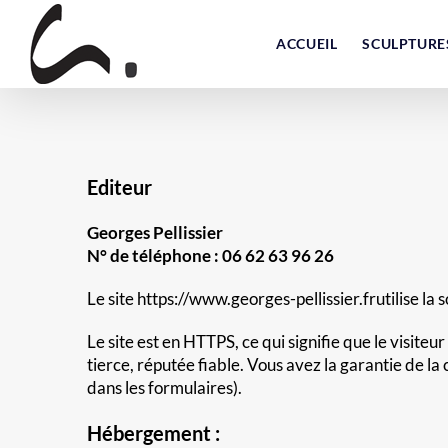
Skip
to
ACCUEIL
SCULPTURE
content
Editeur
Georges Pellissier
N° de téléphone : 06 62 63 96 26
Le site https://www.georges-pellissier.frutilise l
Le site est en HTTPS, ce qui signifie que le visiteu
tierce, réputée fiable. Vous avez la garantie de 
dans les formulaires).
Hébergement :