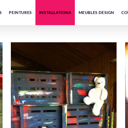
S
PEINTURES
INSTALLATIONS
MEUBLES DESIGN
CO
« Casse toi pauvre con, tu pues ! la
sortie est par là… »