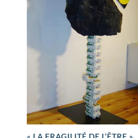
E »
« LA FRAGILITÉ DE L’ÊTRE »