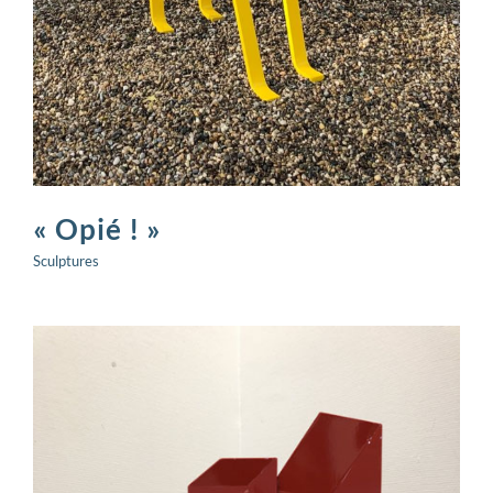
« Opié ! »
Sculptures