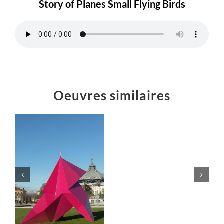
Story of Planes Small Flying Birds
Oeuvres similaires
« Le
Castagnole »
Sculptures
monumentale
s