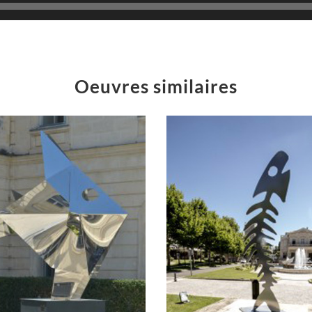
Oeuvres similaires
« La Sardine »
« La RIGUE
Sculptures monumentales
Sculptures monum