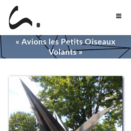
Skip
to
content
« Avions les Petits Oiseaux
Volants »