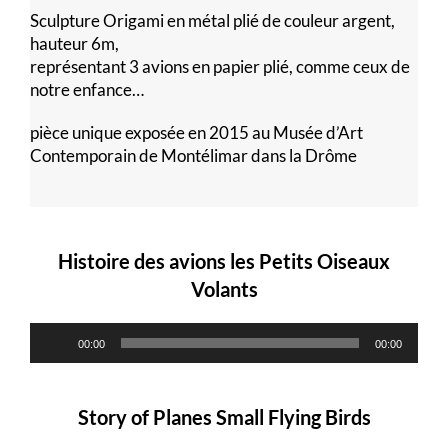
Sculpture Origami en métal plié de couleur argent,
hauteur 6m,
représentant 3 avions en papier plié, comme ceux de
notre enfance…
pièce unique exposée en 2015 au Musée d’Art
Contemporain de Montélimar dans la Drôme
Lecteur
Lecteur
audio
audio
Histoire des avions les Petits Oiseaux
Volants
00:00
00:00
Story of Planes Small Flying Birds