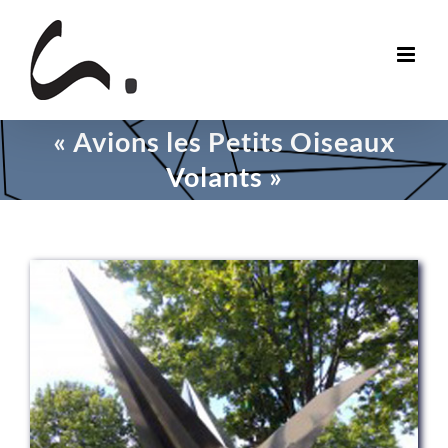
Skip
to
content
« Avions les Petits Oiseaux
Volants »