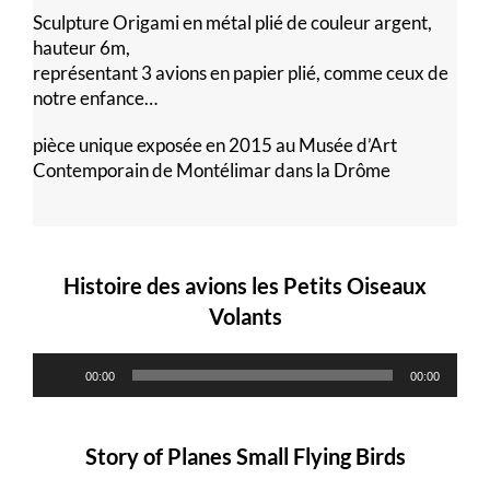
Sculpture Origami en métal plié de couleur argent,
hauteur 6m,
représentant 3 avions en papier plié, comme ceux de
notre enfance…
pièce unique exposée en 2015 au Musée d’Art
Contemporain de Montélimar dans la Drôme
Lecteur
Lecteur
audio
audio
Histoire des avions les Petits Oiseaux
Volants
00:00
00:00
Story of Planes Small Flying Birds