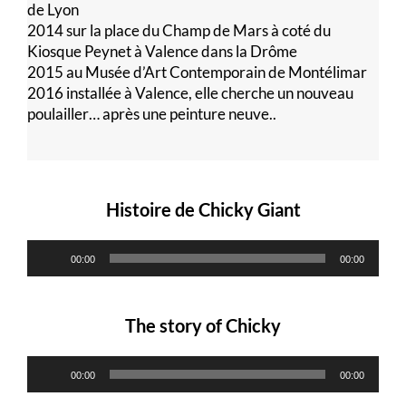
de Lyon
2014 sur la place du Champ de Mars à coté du
Kiosque Peynet à Valence dans la Drôme
2015 au Musée d’Art Contemporain de Montélimar
2016 installée à Valence, elle cherche un nouveau
poulailler… après une peinture neuve..
Lecteur
Lecteur
audio
audio
Histoire de Chicky Giant
00:00
00:00
The story of Chicky
00:00
00:00