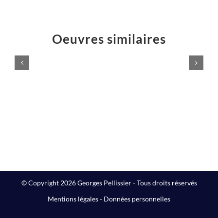
Oeuvres similaires
CHICKY
« Le
GIANT
Castagnole »
Sculptures
Sculptures
monumentales
monumentale
© Copyright 2026 Georges Pellissier - Tous droits réservés
Mentions légales
-
Données personnelles