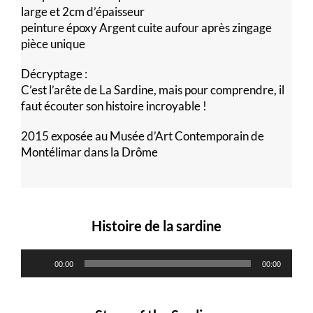
large et 2cm d’épaisseur
peinture époxy Argent cuite aufour après zingage
pièce unique
Décryptage :
C’est l’arête de La Sardine, mais pour comprendre, il
faut écouter son histoire incroyable !
2015 exposée au Musée d’Art Contemporain de
Montélimar dans la Drôme
Lecteur
Lecteur
audio
audio
Histoire de la sardine
00:00
00:00