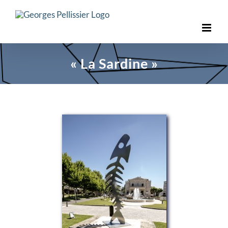
Skip
to
content
« La Sardine »