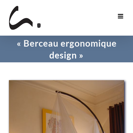
Skip
to
content
« Berceau ergonomique
design »