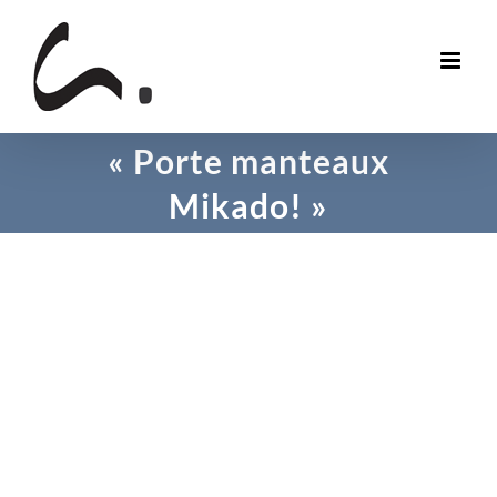
Skip
to
content
« Porte manteaux
Mikado! »