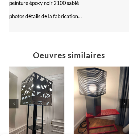
peinture époxy noir 2100 sablé
photos détails de la fabrication…
Oeuvres similaires
E
Table C en
Lampe SO
larmes
Meubles design
n
Meubles design