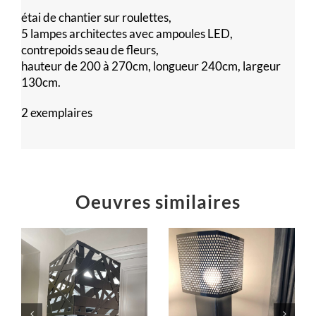
étai de chantier sur roulettes,
5 lampes architectes avec ampoules LED,
contrepoids seau de fleurs,
hauteur de 200 à 270cm, longueur 240cm, largeur
130cm.
2 exemplaires
Oeuvres similaires
E
Table C en