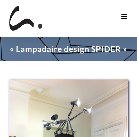
Skip
to
content
« Lampadaire design SPIDER »