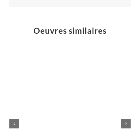
Oeuvres similaires
LAMPADAIRE
DESIGN
Meubles
design