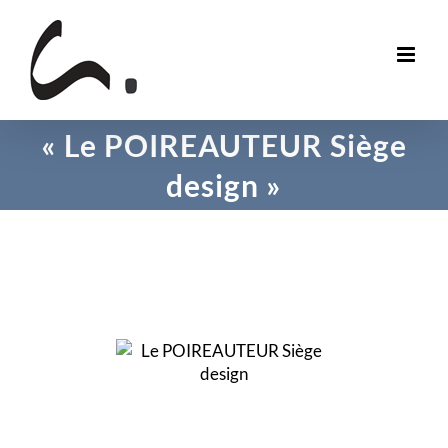
Skip
to
content
« Le POIREAUTEUR Siège
design »