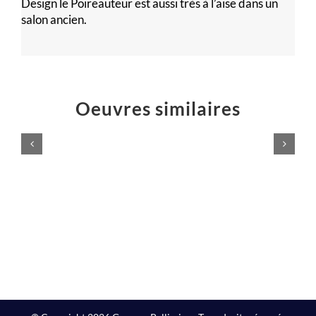
Design le Poireauteur est aussi très à l’aise dans un
salon ancien.
Oeuvres similaires
LAMPADAIRE
Lampe
DESIGN
SO
Meubles
Meubles
design
design