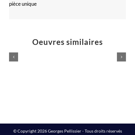
pièce unique
Oeuvres similaires
LAMPADAIRE
Lampe
DESIGN
SO
Meubles
Meubles
design
design
© Copyright 2026 Georges Pellissier - Tous droits réservés