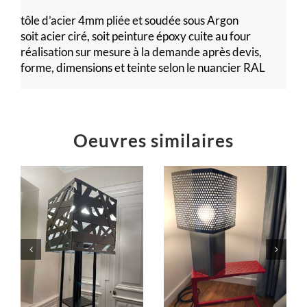
tôle d’acier 4mm pliée et soudée sous Argon
soit acier ciré, soit peinture époxy cuite au four
réalisation sur mesure à la demande après devis,
forme, dimensions et teinte selon le nuancier RAL
Oeuvres similaires
E
Table C en
Lampe SO
larmes
Meubles design
n
Meubles design