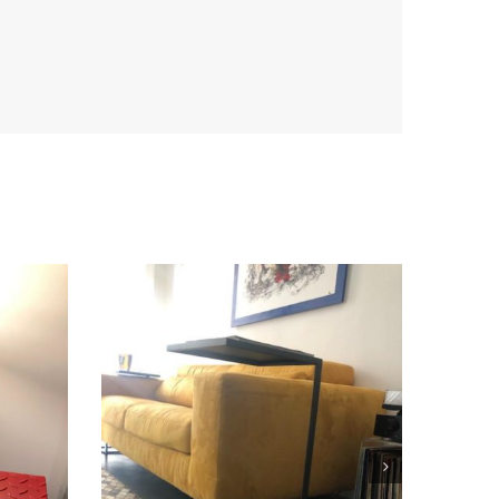
lar »
«Uno, dos, tres pisos »