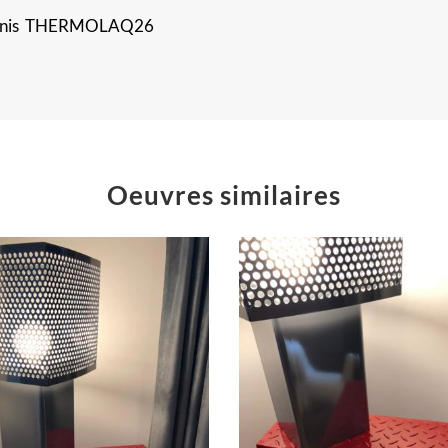
 vernis THERMOLAQ26
Oeuvres similaires
Table C en larmes
« Goofy & Regu