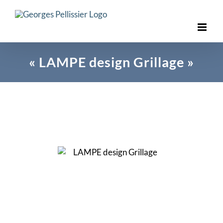
Skip
to
content
« LAMPE design Grillage »