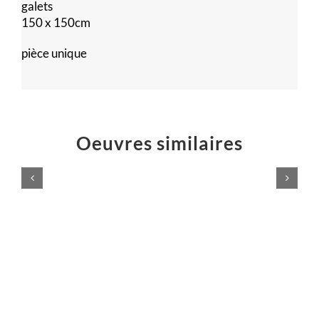
galets
150 x 150cm
pièce unique
Oeuvres similaires
LAMPADAIRE
Lampe
DESIGN
SO
Meubles
Meubles
design
design