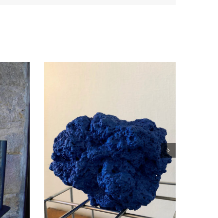
… »
« Tranche de rail… »
ns
Installations