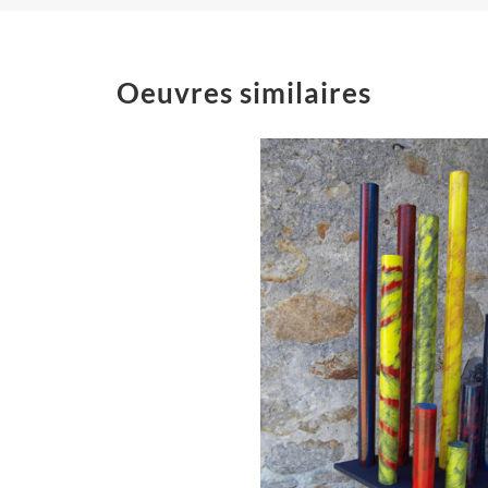
Oeuvres similaires
Hache
rustique
Installations
« Burennade »
« Klein d’œil
Installations
Installatio