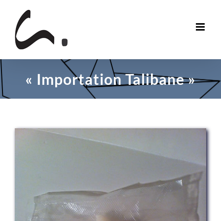
Skip
to
content
« Importation Talibane »