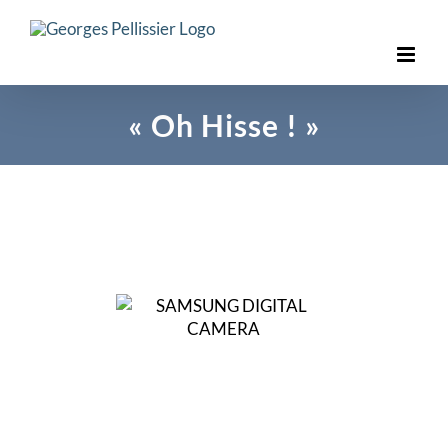
Skip
to
content
« Oh Hisse ! »