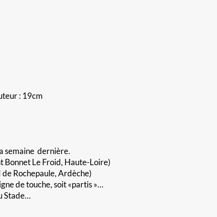
uteur : 19cm
 la semaine dernière.
t Bonnet Le Froid, Haute-Loire)
 de Rochepaule, Ardèche)
igne de touche, soit «partis »…
au Stade…