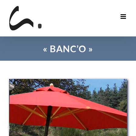
Skip
to
content
« BANC’O »