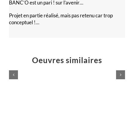
BANC’O est un pari ! sur l’avenir…
Projet en partie réalisé, mais pas retenu car trop
conceptuel !…
Oeuvres similaires
VIVE
le
Hache
SPORT
rustique
!
Installations
Installations