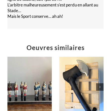
L’arbitre malheureusement s’est perdu en allant au
Stade…
Mais le Sport conserve… ah ah!
Oeuvres similaires
T
« Burennade »
Hache rustique
Installations
Installations