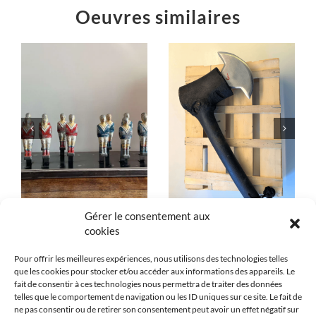
Oeuvres similaires
T
« Burennade »
Hache rustique
Installations
Installations
Gérer le consentement aux
cookies
Pour offrir les meilleures expériences, nous utilisons des technologies telles
que les cookies pour stocker et/ou accéder aux informations des appareils. Le
fait de consentir à ces technologies nous permettra de traiter des données
telles que le comportement de navigation ou les ID uniques sur ce site. Le fait de
ne pas consentir ou de retirer son consentement peut avoir un effet négatif sur