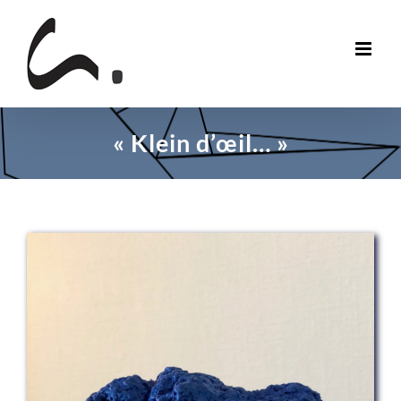
Skip
to
content
« Klein d’œil… »