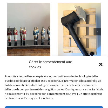
T
« Burennade »
Hache rustique
Installations
Installations
Gérer le consentement aux
cookies
Pour offrir les meilleures expériences, nous utilisons des technologies telles
que les cookies pour stocker et/ou accéder aux informations des appareils. Le
fait de consentir à ces technologies nous permettra de traiter des données
telles que le comportement de navigation ou les ID uniques sur ce site. Le fait de
ne pas consentir ou de retirer son consentement peut avoir un effet négatif sur
certaines caractéristiques et fonctions.