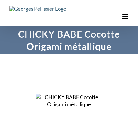
Skip
to
content
CHICKY BABE Cocotte
Origami métallique