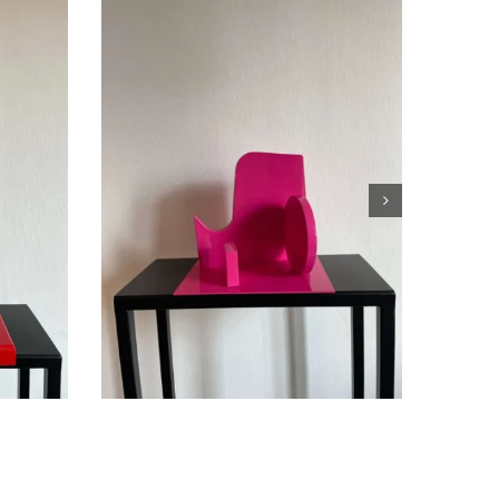
KEN &
KEN de « KEN &
BARBIE »
s
Sculptures