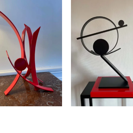
« L’équilibre dans le
BARBIE de « 
Cosmos. C’est la fête !… »
BARBIE »
Sculptures
Sculpture