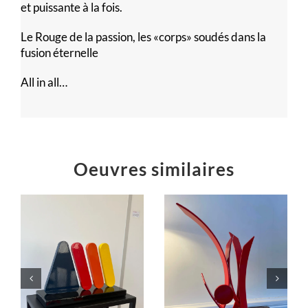
et puissante à la fois.
Le Rouge de la passion, les «corps» soudés dans la
fusion éternelle
All in all…
Oeuvres similaires
Éruption
« L’équilibre
jaillissement
dans le Cosmos.
rouge
C’est la fête !… »