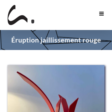
Skip
to
content
Éruption jaillissement rouge