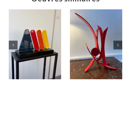
Éruption
« L’équilibre
jaillissement
dans le Cosmos.
rouge
C’est la fête !… »
Sculptures
Sculptures