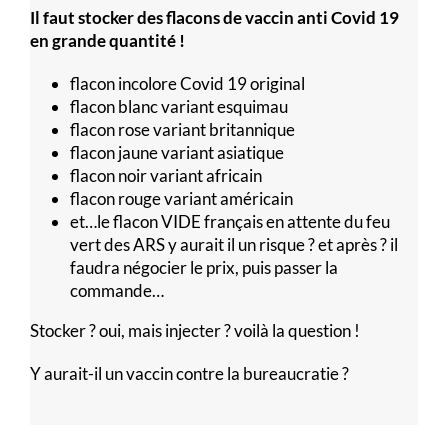
Il faut stocker des flacons de vaccin anti Covid 19
en grande quantité !
​flacon incolore Covid 19 original
​flacon blanc variant esquimau
​flacon rose variant britannique
​flacon jaune variant asiatique
​flacon noir variant africain
​flacon rouge variant américain
et…​le flacon VIDE français en attente du feu
vert des ARS y aurait il un risque ? et après ? il
faudra négocier le prix, puis passer la
commande…
Stocker ? oui, mais injecter ? voilà la question !​
Y aurait-il un vaccin contre la bureaucratie ?