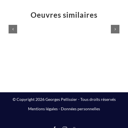
Oeuvres similaires
Logo
Éruption
Atelier
jaillissement
Majelan
rouge
Sculptures
Sculptures
© Copyright 2026 Georges Pellissier - Tous droits réservés
Mentions légales
-
Données personnelles