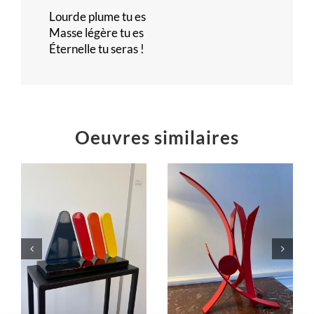
Lourde plume tu es
Masse légère tu es
Éternelle tu seras !
Oeuvres similaires
Éruption
« L’équilibre
jaillissement
dans le Cosmos.
rouge
C’est la fête !… »
Sculptures
Sculptures