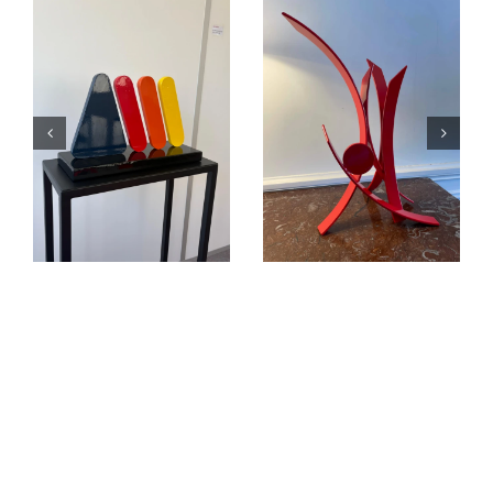
Éruption
« L’équilibre
jaillissement
dans le Cosmos.
rouge
C’est la fête !… »
Sculptures
Sculptures