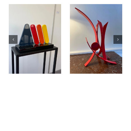
Éruption
« L’équilibre
jaillissement
dans le Cosmos.
rouge
C’est la fête !… »
Sculptures
Sculptures