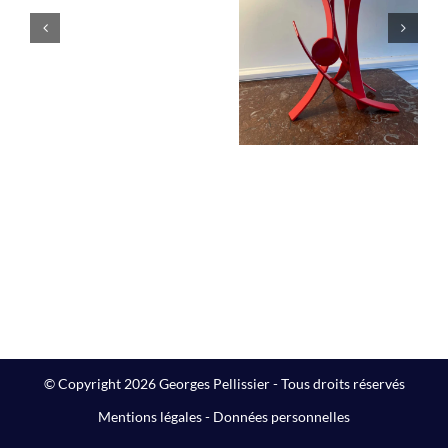
Majelan
Éruption
Sculptures
jaillissement
rouge
Sculptures
© Copyright 2026 Georges Pellissier - Tous droits réservés
Mentions légales
-
Données personnelles