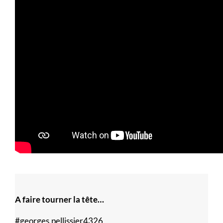
A faire tourner la tête…
#georges.pellissier4326