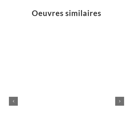
Oeuvres similaires
Logo
Atelier
Majelan
Sculptures