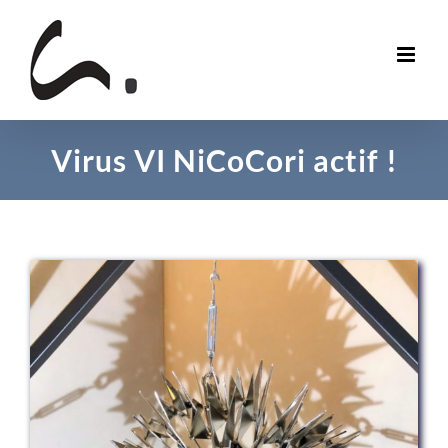
Skip
to
content
Virus VI NiCoCori actif !