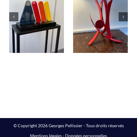
Éruption
« L’équilibre
jaillissement
dans le Cosmos.
rouge
C’est la fête !… »
Sculptures
Sculptures
© Copyright 2026 Georges Pellissier - Tous droits réservés
Mentions légales
-
Données personnelles