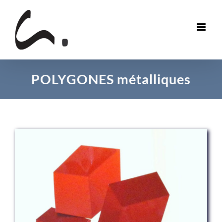
Skip
to
content
POLYGONES métalliques