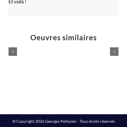
Et voilà !
Oeuvres similaires
Logo
Éruption
Atelier
jaillissement
Majelan
rouge
Sculptures
Sculptures
© Copyright 2026 Georges Pellissier - Tous droits réservés